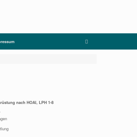
pressum
rüstung nach HOAI, LPH 1-8
r
gen
tlung