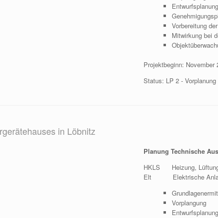
Entwurfsplanun
Genehmigungsp
Vorbereitung de
Mitwirkung bei 
Objektüberwach
Projektbeginn: November 
Status: LP 2 - Vorplanung
gerätehauses in Löbnitz
Planung Technische Aus
HKLS Heizung, Lüftung,
Elt Elektrische Anlage
Grundlagenermit
Vorplangung
Entwurfsplanun