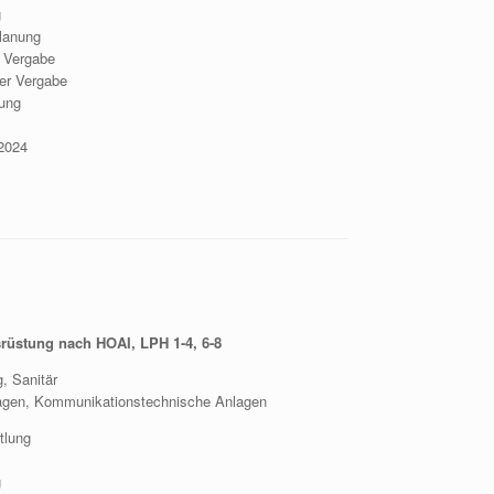
g
lanung
r Vergabe
der Vergabe
ung
2024
rüstung nach HOAI, LPH 1-4, 6-8
 Sanitär
n, Kommunikationstechnische Anlagen
tlung
g