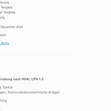
lanung
r Vergabe
der Vergabe
ung
 - Dezember 2024
2024
Löbnitz
rüstung nach HOAI, LPH 1-3
 Sanitär
n, Kommunikationstechnische Anlagen
tlung
g